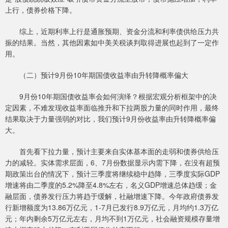
上行，债券价格下降。
综上，近期利率上行是通胀预期、资金分流和利率债供给压力共
振的结果。当然，其他因素如中美关税谈判取得进展也起到了一定作
用。
（二）预计9月份10年期国债收益率由升转降概率偏大
9月份10年期国债收益率会如何演绎？根据宏观分析框架中的决
定因素，不难发现收益率面临推升和下拉两股力量的同时作用，最终
结果取决于力量强弱的对比，我们预计9月份收益率由升转降概率偏
大。
首先看下拉力量，预计主要来自实体基本面的走弱和债券供给压
力的减轻。实体需求层面，6、7月份数据显示内需下降，在没有超预
期政策出台的情况下，预计三季度将继续稳中趋降，三季度实际GDP
增速将由二季度的5.2%降至4.8%左右，名义GDP增速总体趋缓；金
融层面，债券发行压力将趋于缓解，社融增速下降。今年政府债券发
行新增额度为13.86万亿元，1-7月已发行8.9万亿元，月均约1.3万亿
元；年内剩余5万亿元左右，月均不到1万亿元，社会融资规模存量增