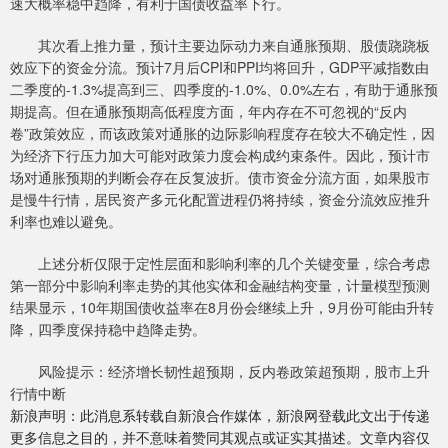
速大概率稳中趋降，有利于国债收益率下行。
其次看上推力量，预计主要边际动力来自通胀预期、股债跷跷板
效应下的资金分流。预计7月后CPI和PPI均将回升，GDP平减指数由
二季度的-1.3%提高到三、四季度的-1.0%、0.0%左右，有助于通胀预
期提高。但在通胀预期高低程度方面，年内存在不可忽视的“反内
卷”政策效应，而该政策对通胀的边际影响程度存在较大不确定性，因
为经济下行压力加大可能对政策力度会构成约束条件。因此，预计市
场对通胀预期的判断会存在反复波折。债市资金分流方面，如果股市
是慢牛行情，居民资产多元化配置进程仍将持续，资金分流效应推升
利率也难以避免。
上述分析仅限于定性层面和影响利率的几个关键变量，综合考虑
第一部分中影响利率走势的其他实体和金融结构变量，计量模型预测
结果显示，10年期国债收益率在8月份会继续上升，9月份可能由升转
降，四季度保持稳中趋降走势。
风险提示：经济增长韧性超预期，反内卷政策超预期，股市上升
行情中断
新浪声明：此消息系转载自新浪合作媒体，新浪网登载此文出于传递
更多信息之目的，并不意味着赞同其观点或证实其描述。文章内容仅