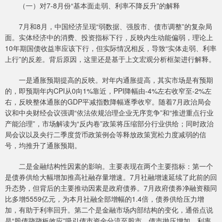
（一）对7-8月份“基本面走弱、利率不降反升”的解释
7月和8月，中国经济呈现“弱数据、强股市、债市调整”的复杂局
面。实体经济中的消费、投资指标下行，反映内生动能偏弱，理论上
10年期国债收益率应该下行，但实际情况相反，导致“实体走弱、利率
上行”的反差。背后原因，这里还是基于上文宏观分析框架进行解释。
一是通胀预期提高的反映。对年内通胀提高，其实市场是有预期
的，即预期年内CPI从0向1%靠近，PPI降幅由-4%左右收窄至-2%左
右，反映整体通胀的GDP平减指数降幅逐季收窄。随着7月政治局会
议和中央财经会议强调“依法依规治理企业无序竞争”和“推进重点行业
产能治理”，市场解读为“反内卷”政策将压缩部分行业供给；同时政治
局会议以及央行二季度货币政策例会等释放政策宽松力度减弱的信
号，均推升了通胀预期。
二是金融结构性因素的影响。主要表现在两个主要指标：第一个
是债券供给大幅增加推高社融存量增速。7月社融增速延续了此前的回
升态势，但背后的主要推动因素是政府债券。7月政府债券净融资额同
比多增5559亿元，为本月社融全部增幅的1.4倍，债券供给压力增
加，有助于利率回升。第二个是金融市场内部结构的变化，通俗点说
是“股债跷跷板效应”吸引债市资金分流至股市，债市抛压增加，利率