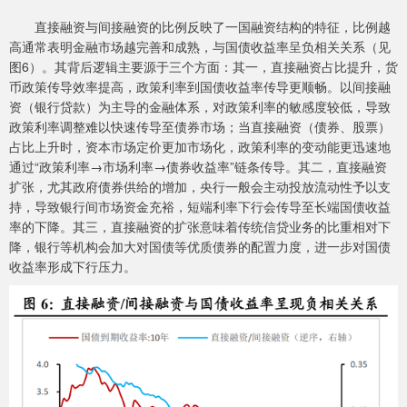
直接融资与间接融资的比例反映了一国融资结构的特征，比例越
高通常表明金融市场越完善和成熟，与国债收益率呈负相关关系（见
图6）。其背后逻辑主要源于三个方面：其一，直接融资占比提升，货
币政策传导效率提高，政策利率到国债收益率传导更顺畅。以间接融
资（银行贷款）为主导的金融体系，对政策利率的敏感度较低，导致
政策利率调整难以快速传导至债券市场；当直接融资（债券、股票）
占比上升时，资本市场定价更加市场化，政策利率的变动能更迅速地
通过“政策利率→市场利率→债券收益率”链条传导。其二，直接融资
扩张，尤其政府债券供给的增加，央行一般会主动投放流动性予以支
持，导致银行间市场资金充裕，短端利率下行会传导至长端国债收益
率的下降。其三，直接融资的扩张意味着传统信贷业务的比重相对下
降，银行等机构会加大对国债等优质债券的配置力度，进一步对国债
收益率形成下行压力。