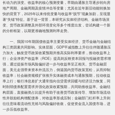
长动力的演变。收益率的核心预测变量，早期由通胀主导逐步转向房
地产周期、金融周期及疫情冲击等变量；尤其在近年新旧动能转换加
快的背景下，2025年以来传统变量与收益率“脱节”现象加剧，呈现显
著“失锚”特征。基于这一背景，本研究从实体经济结构、金融市场演
变、货币政策调整及外部环境变化等多个维度出发，尝试构建一个新
的分析框架，以期更准确地预测利率走势。
一、我国10年期国债收益率主要受实体经济、货币金融与金融结
构三类因素共同影响。实体层面，GDP平减指数上升往往伴随通胀压
力加大，触发货币政策收紧预期并推高实际利率要求，推动收益率上
行；企业净资产收益率（ROE）提高则反映资本回报与投融资需求增
强，通过提振市场风险偏好进一步与收益率呈正相关。货币金融层
面，美元走强带来资本外流压力，倒逼国内货币政策宽松，从而抑制
收益率；社会融资规模扩张推升实体融资成本与通胀预期，拉动收益
率上行；银行净息差扩大通常指向信贷需求回暖与经济活力恢复，同
时削弱债券配置需求并强化政策收紧预期，共同助推收益率。金融结
构层面，直接融资占比提升有助于改善货币政策传导、增加市场流动
性并鼓励机构增配债券，对收益率形成压制；金融部门杠杆率上升则
往往意味着流动性充裕与风险偏好收敛，促使资金流入国债市场，进
一步压低收益率。