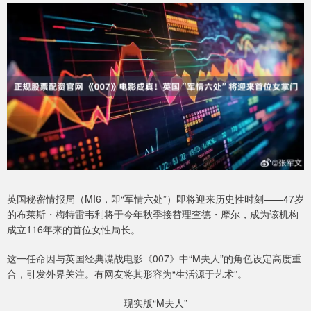
英国秘密情报局（MI6，即“军情六处”）即将迎来历史性时刻——47岁
的布莱斯・梅特雷韦利将于今年秋季接替理查德・摩尔，成为该机构
成立116年来的首位女性局长。
这一任命因与英国经典谍战电影《007》中“M夫人”的角色设定高度重
合，引发外界关注。有网友将其形容为“生活源于艺术”。
现实版“M夫人”