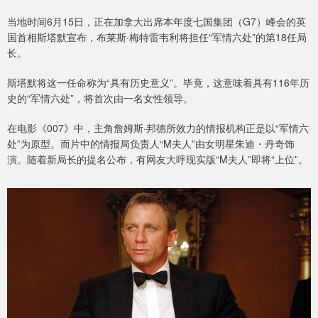
当地时间6月15日，正在加拿大出席本年度七国集团（G7）峰会的英
国首相斯塔默宣布，布莱斯·梅特雷韦利将担任“军情六处”的第18任局
长。
斯塔默将这一任命称为“具有历史意义”。毕竟，这意味着具有116年历
史的“军情六处”，将首次由一名女性领导。
在电影《007》中，主角詹姆斯·邦德所效力的情报机构正是以“军情六
处”为原型。而片中的情报局负责人“M夫人”由女明星朱迪・丹奇饰
演。随着新局长的提名公布，有网友大呼现实版“M夫人”即将“上位”。