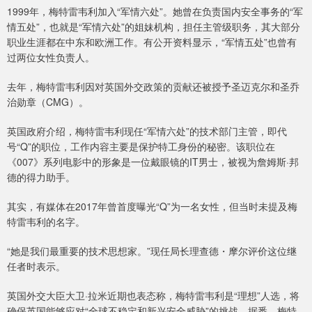
1999年，梅特雷韦利加入“军情六处”。她曾在负责国内安全事务的“军
情五处”，也就是“军情六处”的姐妹机构，担任主管级职务，其大部分
职业生涯都在中东和欧洲工作。有公开资料显示，“军情五处”也曾有
过两位女性负责人。
去年，梅特雷韦利因对英国外交政策的贡献还被授予圣迈克尔和圣乔
治勋章（CMG）。
英国政府介绍，梅特雷韦利现任“军情六处”的技术部门主管，即代
号“Q”的职位，工作内容主要是保护特工身份的秘密。该职位在
《007》系列电影中的形象是一位戴眼镜的IT男士，被视为詹姆斯·邦
德的得力助手。
其实，有媒体在2017年曾首度曝光“Q”为一名女性，但当时未提及梅
特雷韦利的名字。
“她是我们最重要的技术思想家。”现任局长理查德・摩尔评价这位继
任者时表示。
英国外交大臣大卫·拉米近期也表态称，梅特雷韦利是“理想”人选，将
确保英国能够应对“全球不稳定和新兴安全威胁”的挑战。据悉，梅特