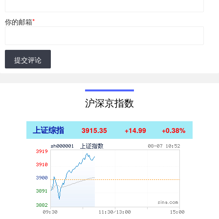
你的邮箱
*
提交评论
沪深京指数
上证综指
3915.35
+14.99
+0.38%