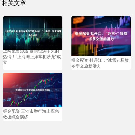
相关文章
上网配资炒股 暴雨也浇不灭的
热情！“上海滩上洋掌柜沙龙”成
掘金配资 牡丹江：“冰雪+”释放
立
冬季文旅新活力
掘金配资 三沙市举行海上应急
救援综合演练