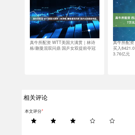
真牛所配资
真牛所配资 WTT美国大满贯｜林诗
买入8421
栋/蒯曼混双问鼎 国乒女双提前夺冠
3.76亿元
相关评论
本文评分
*