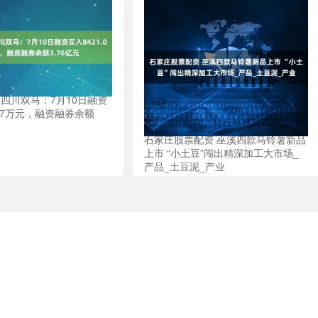
 四川双马：7月10日融资
.07万元，融资融券余额
石家庄股票配资 巫溪四款马铃薯新品
上市 “小土豆”闯出精深加工大市场_
产品_土豆泥_产业