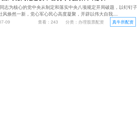
同志为核心的党中央从制定和落实中央八项规定开局破题，以钉钉
社风焕然一新，党心军心民心高度凝聚，开辟以伟大自我....
7-09
查看：
243
分类：
办理股票配资
真牛所配资
队教科书战术，这款游戏教你运筹帷幄_玩家_三国_
美的节奏终结比赛时，全球数以百万计的观众在屏幕前见证了战术
著称的战队，用精密的资源调度与时机把控，在召唤师峡谷....
户
日期：07-08
查看：
140
分类：
办理股票配资
真牛所配资
温？
7 06-26 11:37 缩量观望？ 47 06-20 17:38 调仓观望？ 34 06-
7-07
查看：
136
分类：
办理股票配资
真牛所配资