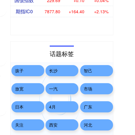
国债指数
229.69
+0.10
+0.04%
期指IC0
7877.80
+164.40
+2.13%
消
话题标签
孩子
长沙
智己
光
放宽
一汽
市场
日本
4月
广东
关注
西安
河北