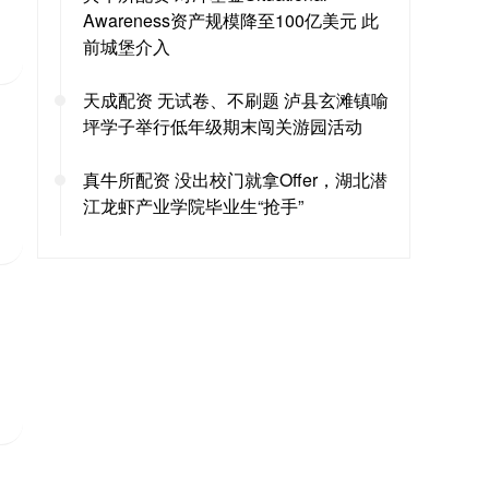
Awareness资产规模降至100亿美元 此
前城堡介入
天成配资 无试卷、不刷题 泸县玄滩镇喻
坪学子举行低年级期末闯关游园活动
真牛所配资 没出校门就拿Offer，湖北潜
江龙虾产业学院毕业生“抢手”