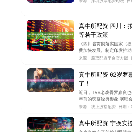
来源：深圳股票配资论坛
日
真牛所配资 四川：
等若干政策
《四川省贯彻落实国家〈提
费加快发展。制定印发推动
来源：股票配资平台官方版
真牛所配资 62岁
了！
近日，TVB老戏骨罗嘉良
年前的荧幕经典形象 演唱会上
来源：线上股指配资
日期：0
真牛所配资 宁换实
在小米发布了首款AI眼镜