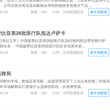
公司目前没有涉及AI眼镜会用到的电致变色镜片产品....
6-30
查看：
146
分类：
办理股票配资
真牛所配资
赞比亚第26批医疗队抵达卢萨卡
记者彭立军）中国援赞比亚第26批医疗队28日顺利抵达赞首都卢萨
任务。 中国援赞比亚第26批医疗队队长张英剑表....
6-29
查看：
189
分类：
办理股票配资
真牛所配资
新牌局
2025财年年报，数据还算亮眼，这届管理层写了上任以来的第二封股东
市场解释自己要做什么选择的阶段，从发牌变成....
6-28
查看：
160
分类：
办理股票配资
真牛所配资