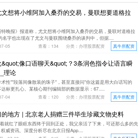
尤文想将小维阿加入桑乔的交易，曼联想要道格拉
彻斯特晚报》报道称，尤文想将小维阿加入桑乔的交易，曼联对道格拉
的名字也出现在了尤文与曼联围绕桑乔的谈判中，但据....
7-05
查看：
134
分类：
办理股票配资
真牛所配资
quot;像口语聊天&quot;？3条润色指令让语言瞬
_理论
术性""段落间像散装的珠子"，甚至直接问"你这篇是用大白话写的
达标更扎心。某核心期刊编辑部的数据显示：67.....
7-04
查看：
120
分类：
办理股票配资
真牛所配资
习的地方 | 北京老人捐赠三件毕生珍藏文物史料
着就红了眼眶东西终于回到正处，我父亲活了下来，可还那么多的
威资讯、深度分析尽在北京日报App....