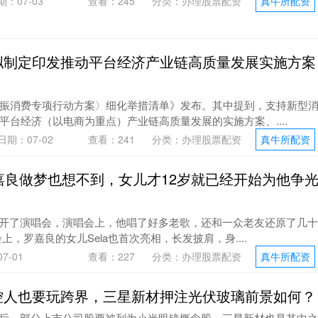
期：07-03
查看：
245
分类：
办理股票配资
真牛所配资
拟制定印发推动平台经济产业链高质量发展实施方案
振消费专项行动方案〉细化举措清单》发布。其中提到，支持新型
平台经济（以电商为重点）产业链高质量发展的实施方案、....
日期：07-02
查看：
241
分类：
办理股票配资
真牛所配资
罗嘉良做梦也想不到，女儿才12岁就已经开始为他争
也开了演唱会，演唱会上，他唱了好多老歌，还和一众老友还原了几十
，罗嘉良的女儿Sela也首次亮相，长发披肩，身....
7-01
查看：
227
分类：
办理股票配资
真牛所配资
控人也要玩跨界，三星新材押注光伏玻璃前景如何？
之后，部分上市公司股票被列为小米眼镜概念股，三星新材也是其中之