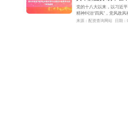
党的十八大以来，以习近平
精神纠治“四风”，党风政风
来源：配资查询网站
日期：0
真牛所配资 电竞战
资源
当电子竞技俱乐部以近乎完
弈的极致魅力。这支以运营
来源：配资著名炒股配资门
真牛所配资 观望升
举报 相关阅读 沪指创年内新高！ 4
19 17:35 谨慎加仓？ ....
来源：最好股票配资
日期：0