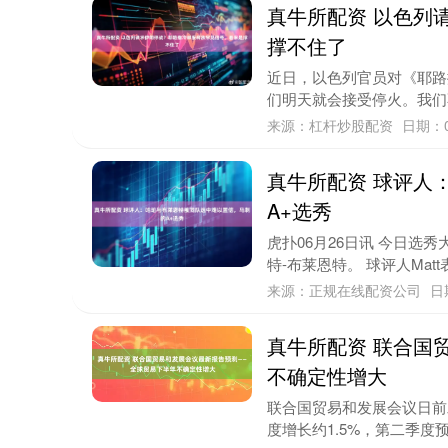
真牛所配资 以色列
撑不住了
近日，以色列官员对《耶路
们明天就会接受停火。我们不
来源：杠杆炒股配资
日期：0
真牛所配资 球评人
A+选秀
虎扑06月26日讯 今日选
特-布莱恩特。 球评人Mat
来源：正规在线配资公司
日
真牛所配资 联合国
不确定性增大
联合国贸易和发展会议日前
度增长约1.5%，第二季度预