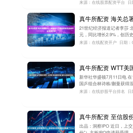
来源：在线股票配资平台
日
真牛所配资 海关总
21世纪经济报道记者李莎 
元，同比增长2.9%，创历史
来源：在线配资开户
日期：0
真牛所配资 WTT
新华社华盛顿7月11日电 
国乒组合林诗栋/蒯曼获得混
来源：在线炒股平台排名
日
真牛所配资 至信股份
出品：洞察IPO 近日，
份”）主板IPO申请获受理，拟