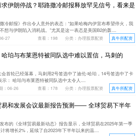
请求伊朗停战？耶路撒冷邮报释放罕见信号，看来是
撒冷邮报》作出令人意外的表态：“如果哈梅内伊宣布希望停火，我
想与伊朗陷入消耗战。”尤其是这一表态是美国B2的轰....
6-27
查看：
198
分类：
办理股票配资
真牛所配资
：哈珀与布莱恩特被同队选中难以置信，马刺的
秀大会首轮已经落幕，马刺用2号签选中了迪伦-哈珀，14号签选中了卡
t表示： 哈珀与布莱恩特被同队选中太令人....
期：06-26
查看：
178
分类：
办理股票配资
真牛所配资
贸易和发展会议最新报告预测—— 全球贸易下半年
发布的《全球贸易最新动态》报告显示，全球贸易在2025年第一季
计将增长2%，延续了自2023年下半年以来的温....