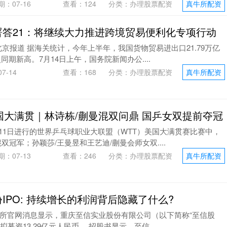
期：07-16
查看：
124
分类：
办理股票配资
真牛所配资
署答21：将继续大力推进跨境贸易便利化专项行动
北京报道 据海关统计，今年上半年，我国货物贸易进出口21.79万亿
同期新高。7月14日上午，国务院新闻办公....
7-14
查看：
168
分类：
办理股票配资
真牛所配资
美国大满贯｜林诗栋/蒯曼混双问鼎 国乒女双提前夺冠
在11日进行的世界乒乓球职业大联盟（WTT）美国大满贯赛比赛中，
双冠军；孙颖莎/王曼昱和王艺迪/蒯曼会师女双....
期：07-13
查看：
246
分类：
办理股票配资
真牛所配资
IPO: 持续增长的利润背后隐藏了什么?
上交所官网消息显示，重庆至信实业股份有限公司（以下简称“至信股
募资13.29亿元人民币。 招股书显示，至信....