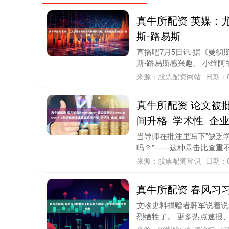
真牛所配资 英媒：
斯-路易斯
直播吧7月5日讯 据《曼
斯-路易斯感兴趣。 小维阿
来源：股票配资网站
日期：0
真牛所配资 论文被批&
间升格_学术性_企业
当导师在批注里写下"缺乏学
吗？"——这种暴击比查重不
来源：股票配资常识
日期：0
真牛所配资 春风习
文物史料捐赠者韩军说着说
烈牺牲了。 更多热点速报、权