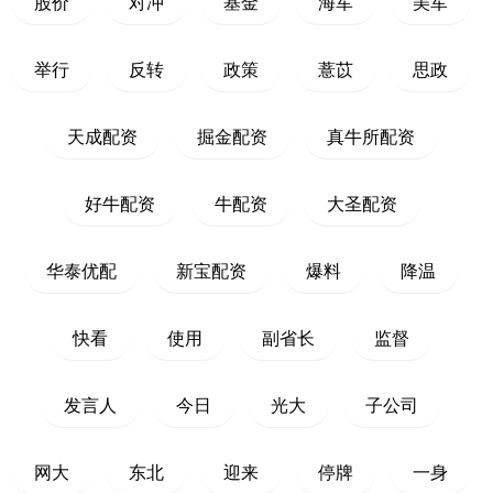
股价
对冲
基金
海军
美军
举行
反转
政策
薏苡
思政
天成配资
掘金配资
真牛所配资
好牛配资
牛配资
大圣配资
华泰优配
新宝配资
爆料
降温
快看
使用
副省长
监督
发言人
今日
光大
子公司
网大
东北
迎来
停牌
一身