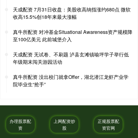
天成配资 7月31日收盘：美股收高纳指涨约680点 微软
收高15.5%创18年来最大涨幅
真牛所配资 对冲基金Situational Awareness资产规模降
至100亿美元 此前城堡介入
天成配资 无试卷、不刷题 泸县玄滩镇喻坪学子举行低
年级期末闯关游园活动
真牛所配资 没出校门就拿Offer，湖北潜江龙虾产业学
院毕业生“抢手”
办理股票配
上网配资炒
正规股票配
资
股
资官网