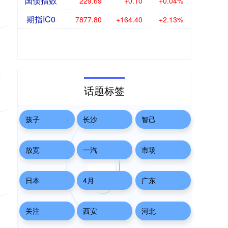
国债指数
229.69
+0.10
+0.04%
期指IC0
7877.80
+164.40
+2.13%
监
话题标签
孩子
长沙
智己
放宽
一汽
市场
日本
4月
广东
关注
西安
河北