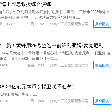
行海上应急救援综合演练
舶在西沙永兴岛附近海域开展协同演练。 当日，“三沙市2025年海上
兴岛附近海域举行。此次演练共投入15艘船艇....
期：06-27
查看：
182
分类：
正规股票配资官网
掘金配资
后一员！黄蜂用29号签选中前锋利亚姆-麦克尼利
年的NBA选秀大会中，黄蜂用29号签选中了利亚姆-麦克尼利。 利亚姆-麦
，身高2米03，体重97.1千克....
6-26
查看：
206
分类：
正规股票配资官网
掘金配资
48.29亿港元本币以捍卫联系汇率制
以捍卫联系汇率制。....
7-16
查看：
248
分类：
正规股票配资官网
掘金配资