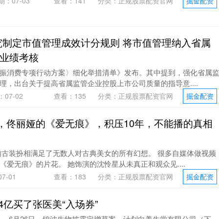
期：07-03
查看：
141
分类：
正规股票配资官网
掘金配资
究制定市值管理成效计分规则 将市值管理纳入省属
业绩考核
振消费专项行动方案〉细化举措清单》发布。其中提到，强化省属
理，出台关于提高省属监管企业控股上市公司质量的指导意....
07-02
查看：
135
分类：
正规股票配资官网
掘金配资
投资，佟丽娅的《爱无痕》，积压10年，不能播的真相
古装扮相满足了无数人对古典美女的所有幻想。 很多自媒体做视频
爱无痕》的片花。 她饰演的沈怜星从未真正和观众见....
7-01
查看：
183
分类：
正规股票配资官网
掘金配资
4亿买了张医美“入场券”
。 6月26日，锦波生物披露定增草案，计划向养生堂有限公司（下