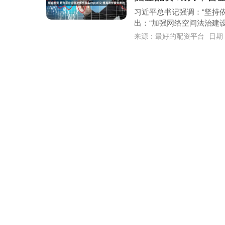
习近平总书记强调：“坚持
出：“加强网络空间法治建设
来源：最好的配资平台
日期：
掘金配资 司马懿b
季_直播
新赛季开启不到48小时，
一色挂着“直播司马懿撞墙艺术
来源：靠谱股票配资
日期：0
掘金配资 吴清：扩
6月18日，中国证监会主席
包括对于适用科创板第五套标
来源：炒股配资网
日期：07-