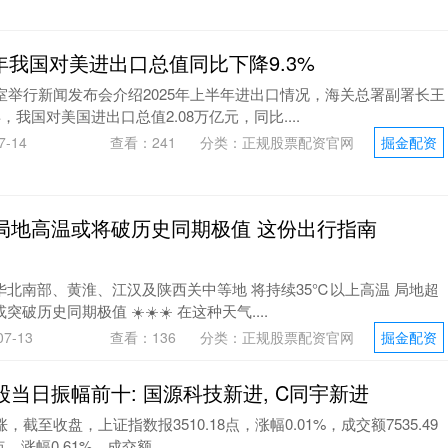
半年我国对美进出口总值同比下降9.3%
室举行新闻发布会介绍2025年上半年进出口情况，海关总署副署长王
，我国对美国进出口总值2.08万亿元，同比....
-14
查看：
241
分类：
正规股票配资官网
掘金配资
！局地高温或将破历史同期极值 这份出行指南
华北南部、黄淮、江汉及陕西关中等地 将持续35℃以上高温 局地超
破历史同期极值 ☀️☀️☀️ 在这种天气....
7-13
查看：
136
分类：
正规股票配资官网
掘金配资
A股当日振幅前十: 国源科技新进, C同宇新进
截至收盘，上证指数报3510.18点，涨幅0.01%，成交额7535.49
，涨幅0.61%，成交额....