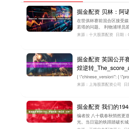
掘金配资 贝林：阿
在世俱杯赛前混合区接受媒
若塔的问题。 利物浦球员若
来源：十大股票配资
日期：0
掘金配资 英国公开
煌逆转_The_score_
{ \"chinese_version\": { \"pr
来源：上海股票配资公司
日
掘金配资 我们的19
编者按 八十载春秋悄然更
光。当日寇的铁蹄踏破长城