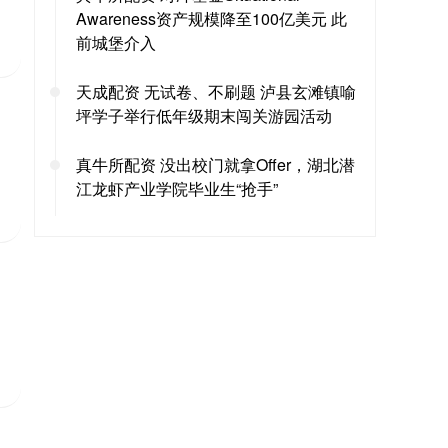
Awareness资产规模降至100亿美元 此
前城堡介入
天成配资 无试卷、不刷题 泸县玄滩镇喻
坪学子举行低年级期末闯关游园活动
真牛所配资 没出校门就拿Offer，湖北潜
江龙虾产业学院毕业生“抢手”