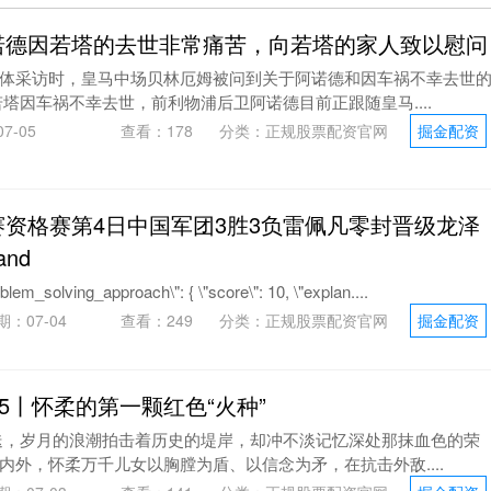
诺德因若塔的去世非常痛苦，向若塔的家人致以慰问
体采访时，皇马中场贝林厄姆被问到关于阿诺德和因车祸不幸去世
塔因车祸不幸去世，前利物浦后卫阿诺德目前正跟随皇马....
7-05
查看：
178
分类：
正规股票配资官网
掘金配资
赛资格赛第4日中国军团3胜3负雷佩凡零封晋级龙泽
and
oblem_solving_approach\": { \"score\": 10, \"explan....
期：07-04
查看：
249
分类：
正规股票配资官网
掘金配资
45丨怀柔的第一颗红色“火种”
迭，岁月的浪潮拍击着历史的堤岸，却冲不淡记忆深处那抹血色的荣
内外，怀柔万千儿女以胸膛为盾、以信念为矛，在抗击外敌....