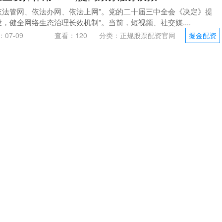
依法管网、依法办网、依法上网”。党的二十届三中全会《决定》提
，健全网络生态治理长效机制”。当前，短视频、社交媒....
07-09
查看：
120
分类：
正规股票配资官网
掘金配资
ug？主播集体破防，大招撞墙成最大笑料！_英雄_赛
峡谷上演了一场无声抗议：数十位司马懿专精主播同时开播，标题清
” “穿墙失败全记录”。他们重复着同一个动作：瞄....
7-08
查看：
214
分类：
正规股票配资官网
掘金配资
大科创板第五套上市标准适用范围
吴清在2025陆家嘴论坛上表示，将在科创板创新推出6项改革措施，
准的企业，引入资深专业机构投资者制度，面向优....
07
查看：
136
分类：
正规股票配资官网
掘金配资