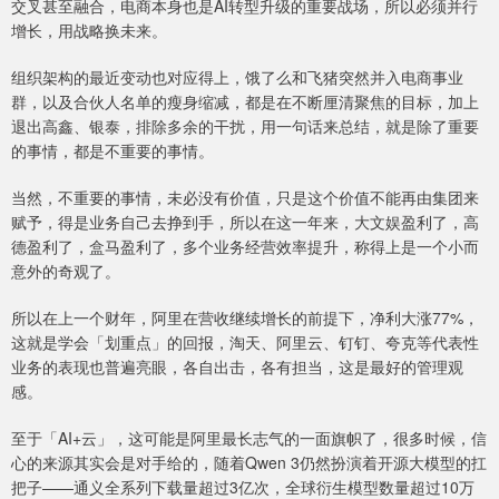
交叉甚至融合，电商本身也是AI转型升级的重要战场，所以必须并行
增长，用战略换未来。
组织架构的最近变动也对应得上，饿了么和飞猪突然并入电商事业
群，以及合伙人名单的瘦身缩减，都是在不断厘清聚焦的目标，加上
退出高鑫、银泰，排除多余的干扰，用一句话来总结，就是除了重要
的事情，都是不重要的事情。
当然，不重要的事情，未必没有价值，只是这个价值不能再由集团来
赋予，得是业务自己去挣到手，所以在这一年来，大文娱盈利了，高
德盈利了，盒马盈利了，多个业务经营效率提升，称得上是一个小而
意外的奇观了。
所以在上一个财年，阿里在营收继续增长的前提下，净利大涨77%，
这就是学会「划重点」的回报，淘天、阿里云、钉钉、夸克等代表性
业务的表现也普遍亮眼，各自出击，各有担当，这是最好的管理观
感。
至于「AI+云」，这可能是阿里最长志气的一面旗帜了，很多时候，信
心的来源其实会是对手给的，随着Qwen 3仍然扮演着开源大模型的扛
把子——通义全系列下载量超过3亿次，全球衍生模型数量超过10万