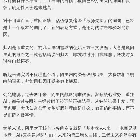
么打会有什么结果，而在出牌的时候，根据已经打出去的牌面和反
馈，确定性只会越来越高。
对于阿里而言，重回正轨、估值修复这些「欲扬先抑」的词句，已经
是上一个版本的调门了，新的表达方式，是用对的结果核验对的原
因。
归因是很重要的，前几天刷到雪球的创始人方三文发贴，大意是说阿
里走的弯路之一就包括错误的归因，顺境时过分自我膨胀，逆境时又
过分自我怀疑。
听起来确实话不糙理也不糙，阿里内网屡有热贴出圈，大多数相互明
白的问题，都能用归因迷惑来做出解释。
公允地说，过去两年来，阿里的战略清晰很多。聚焦核心业务、重注
AI，都是过去两年来经过时间验证的正确结果。从好的结果出发，阿
里也要让大伙知道公司变革折腾的理由是什么：做正确的事情，而不
是正确的做事情。
简单来说，阿里对于核心业务的定义就是「基本盘+未来」，电商是基
本盘，AI+云构建起阿里面向未来的第二增长曲线，二者未来必然会有