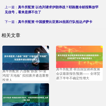
上一篇：
真牛所配资 以色列请求伊朗停战？耶路撒冷邮报释放罕
见信号，看来是撑不住了
下一篇：
真牛所配资 中国援赞比亚第26批医疗队抵达卢萨卡
相关文章
真牛所配资 联合国贸易和发展
真牛所配资 八连板“妖股”ST金
会议最新报告预测—— 全球贸
鸿现“天地板” 拟招募并遴选重整
易下半年不确定性增大
投资人