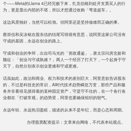
个——Meta的Llama 4已经完败下来，扎克伯格到处开支票买人的行
为，更是显出内部的不堪，所以才想通过收购「弯道超车」。
这边风景独好，当然可以松弛。但阿里还是坚持做难而正确的事。
蔡崇信和吴泳铭在股东信的结尾写得很有意思，说阿里这家公司没有
守成的基因，永远在创业的路上。
守成和创业的争辩，出自司马光的「资政通鉴」，唐太宗问房玄龄和
魏征：「创业与守成孰难？」两人一个经历了打天下，一个起身于守
天下，自然分别表示创业更难和守成更难。
话虽如此，政治和商业、权力和技术的差别巨大，阿里意欲告诉股东
的，不过是科技史的常识，AI时代技术趋势瞬息万变，那些产品和服
务并非看得见摸得着的某种固定资产，守是守不住的，在一个各行各
业都在「打破常规」的趋势里，阿里也要确保组织的朝气。
永远年轻、永远热泪盈眶，描述的从来不是年纪，而是心态和周期。
办理股票配资提示：文章来自网络，不代表本站观点。