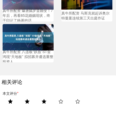
真牛所配资 爆唐嫣罗晋婚变！7
真牛所配资 马斯克就起诉奥尔
年后，再看85花婚姻现状，终
特曼案连续第三天出庭作证
于印证了杨幂的话
真牛所配资 八连板“妖股”ST金
鸿现“天地板” 拟招募并遴选重整
投资人
相关评论
本文评分
*