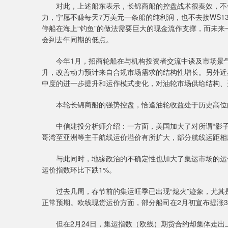
对此，上述船东表示，长锦商船的控盘战术很奏效，不仅
力，宁愿不赚每天7万美元一条船的纯利润，也不去接WS1
停船在海上“钓鱼”的做法需要巨大的现金流作支撑，而未来
会到去年同期的低点。
今年1月，招商轮船在与机构投资者交流中谈及市场景气的
升，改善动力预计来自合规市场需求的结构性增长。另外近
中度的进一步提升和运作模式变化，对油轮市场供给结构、
本轮长锦商船的强势控盘，恰逢油轮收益处于历史高位的
中信建投分析师介绍：一方面，美国加大了对所谓“影子
哥湾至亚洲等主干航线运价溢价有所扩大，部分航线运距相
与此同时，地缘政治的不确定性也加大了集运市场的运价
运价指数环比下跌1%。
过去几周，春节前的集运旺季已出现“熄火”迹象，尤其
正常预期。欧线现货运价方面，部分船司在2月初宣布提涨
但在2月24日，集运指数（欧线）期货合约却集体走出