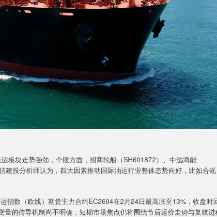
板块走势强劲，个股方面，招商轮船（SH601872）、中远海能
9%。中信建投分析师认为，四大因素推动国际油运行业整体态势向好，比如合规
指数（欧线）期货主力合约EC2604在2月24日最高涨至13%，收盘时
际货量的传导机制尚不明确，短期市场焦点仍将围绕节后运价走势与复航进