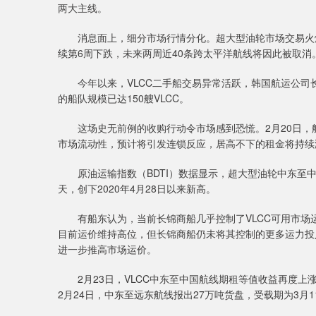
两大主线。
消息面上，细分市场行情分化。超大型油轮市场交易火爆
续第6周下跌，未来两周近40条跨太平洋航线将因此被取消
今年以来，VLCC二手船交易异常活跃，韩国航运公司长锦
的船队规模已达150艘VLCC。
这场史无前例的收购行动令市场感到恐慌。2月20日，航运数据
市场流动性，预计将引发连锁反应，居高不下的租金将持续
原油运输指数（BDTI）数据显示，超大型油轮中东至中国航
天，创下2020年4月28日以来新高。
有船东认为，当前长锦商船几乎控制了VLCC可用市场
目前运价维持高位，但长锦商船仍未将其控制的更多运力投
进一步推高市场运价。
2月23日，VLCC中东至中国航线期租等值收益再度上涨，最
2月24日，中东至远东航线报出27万吨货盘，受载期为3月11