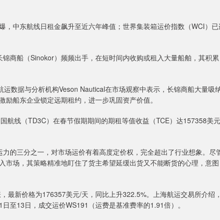
，中东航线日租金飙升至近六年峰值；世界集装箱运价指数（WCI）已
。
商船（Sinokor）频频出手，在短时间内收购或租入大量船舶，其积累
与分析机构Veson Nautical在市场观察中表示，长锦商船大量吸
激励船东企业锁定远期租约，进一步巩固资产价值。
线（TD3C）在春节假期期间的期租等值收益（TCE）达157358美元
运力的三分之一，对市场运价有着高度定价权，完全超出了行业想象。尽
入市场，其策略精准地盯住了货主希望延缓出货又不能断货的心理，意图
新价格为176357美元/天，同比上升322.5%。上海航运交易所介绍
日至13日，成交运价WS191（运费是基准费率的1.91倍）。