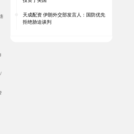
天成配资 伊朗外交部发言人：国防优先
连
拒绝胁迫谈判
纳
/
管
，