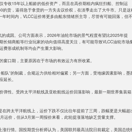
专收15年以上船龄的低价资产，而且在高价期租内疯狂扫船、控制运
30的货，逼得急于拿货的一方失去议价权，在淡季走出了大牛市。只是这
一年时间内，VLCC运价将更多由船东情绪所主导，尽管有可能回落，但
成因。公司方面表示，2026年油轮市场的景气程度有望比2025年提
期长锦商船等行业玩家的动向值得高度关注，有可能导致VLCC油轮市场
运费形成机制等均会产生重大影响。
窗口期，主要原因在于市场的有效运力有所收紧。
船队”的制裁，合规运力供给相对偏紧；另一方面，受地缘因素影响，墨
应延长。
弹性。受跨太平洋航线及亚欧航线运价回落影响，最新一期世界集装箱
是在跨太平洋航线上，运价下跌不仅比往年提前了三周，跌幅更是大幅超
3月运价，但从3月第一周报价来看，此轮提涨落地缺乏货量支撑。
上涨行情。国投期货分析师认为，美国联邦最高法院日前裁定，美国总统