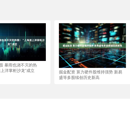
股 暴雨也浇不灭的热
滩上洋掌柜沙龙”成立
掘金配资 算力硬件股维持强势 新易
盛等多股续创历史新高