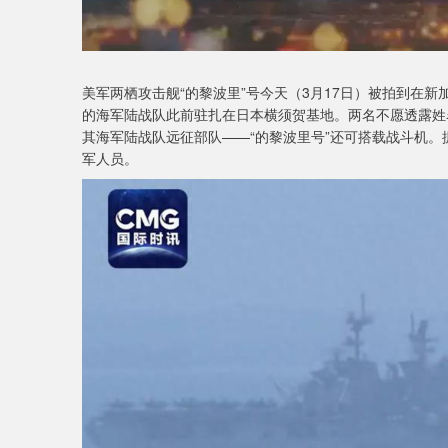
美军两栖攻击舰“的黎波里”号今天（3月17日）被拍到在
的海军陆战队此前驻扎在日本横须贺基地。两名不愿透露姓
其海军陆战队远征部队——“的黎波里号”还可搭载战斗机。
军人员。