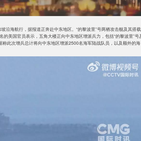
新加坡沿海航行，据报道正奔赴中东地区。“的黎波里”号两栖攻击舰及其搭载
名的美国官员表示，五角大楼正向中东地区增派兵力，包括“的黎波里”号
据称此次增兵总计将向中东地区增派2500名海军陆战队员，以及额外的海