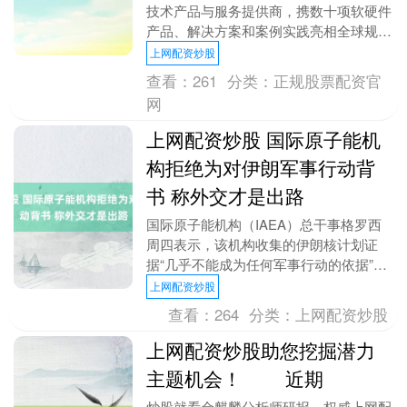
技术产品与服务提供商，携数十项软硬件
产品、解决方案和案例实践亮相全球规模
最大、最具影响力的ICT盛会之一，2025
上网配资炒股
MW....
查看：
261
分类：
正规股票配资官
网
上网配资炒股 国际原子能机
构拒绝为对伊朗军事行动背
书 称外交才是出路
国际原子能机构（IAEA）总干事格罗西
周四表示，该机构收集的伊朗核计划证
据“几乎不能成为任何军事行动的依据”。
“军事行动无论来自何方，都是政治决
上网配资炒股
定，与我们的工....
查看：
264
分类：
上网配资炒股
上网配资炒股助您挖掘潜力
主题机会！ 近期
炒股就看金麒麟分析师研报，权威上网配