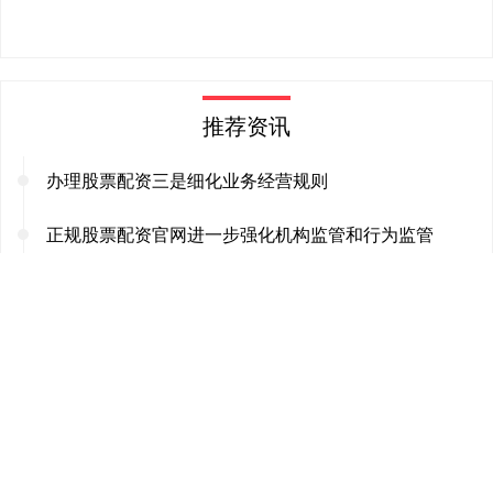
推荐资讯
办理股票配资三是细化业务经营规则
正规股票配资官网进一步强化机构监管和行为监管
上网配资炒股 国际原子能机构拒绝为对伊朗军事行动背
书 称外交才是出路
上网配资炒股 亚信科技亮相2025MWC上海展 “科技交
响”预见数智未来
上网配资炒股 海昌海洋公园现涨超4% 祥源控股集团收
购海昌海洋公园股权案进入公示期