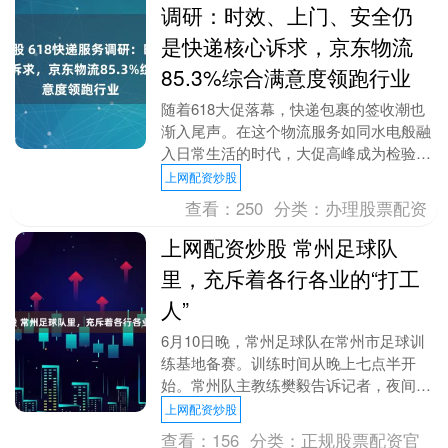
调研：时效、上门、安全仍
是快递核心诉求，京东物流
85.3%综合满意度领跑行业
随着618大促落幕，快递包裹的签收潮也
渐入尾声。在这个物流服务如同水电般融
入日常生活的时代，大促高峰成为检验快
递企业服务能力的试金石。日前，一项关
上网配资炒股
于物流体验的问....
查看：
250
分类：
办理股票配资
上网配资炒股 常州足球队
里，充斥着各行各业的“打工
人”
6月10日晚，常州足球队在常州市足球训
练基地备赛。训练时间从晚上七点半开
始。常州队主教练樊毅告诉记者，夜间训
练是为了照顾白天需要上班的队员。 常
上网配资炒股
州队队员来自各行....
查看：
156
分类：
正规股票配资官