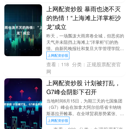
上网配资炒股 暴雨也浇不灭
的热情！“上海滩上洋掌柜沙
龙”成立
昨天，一场瓢泼大雨席卷全城，但恶劣的
天气并未阻挡上海滩上“洋掌柜”们的热
情。由新民晚报社和复旦大学管理学院联
合发起的 “上海滩上洋掌柜沙龙” 成立仪
上网配资炒股
式暨首场沙龙....
查看：
118
分类：
正规股票配资官
网
上网配资炒股 计划被打乱，
G7峰会阴影下召开
当地时间6月15日，为期三天的七国集团
（G7）峰会在加拿大阿尔伯塔省卡纳纳
斯基拉开帷幕。在全球贸易形势紧张、地
区冲突持续等背景下，G7本就面临艰巨
上网配资炒股
挑战，而中东局....