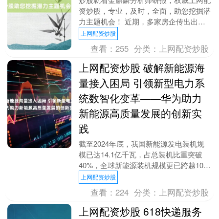
资炒股，专业，及时，全面，助您挖掘潜
力主题机会！ 近期，多家房企传出出售
资产的消息。 其中，上市物业公司荣万
上网配资炒股
家（02146.....
查看：
255
分类：
上网配资炒股
上网配资炒股 破解新能源海
量接入困局 引领新型电力系
统数智化变革——华为助力
新能源高质量发展的创新实
践
截至2024年底，我国新能源发电装机规
模已达14.1亿千瓦，占总装机比重突破
40%，全球新能源装机规模更已跨越100
亿千瓦门槛。这一数据背后，是电网从单
上网配资炒股
向传输....
查看：
224
分类：
上网配资炒股
上网配资炒股 618快递服务