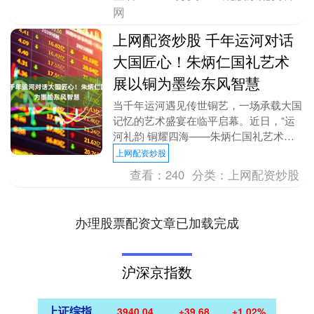
网
上网配资炒股 千年运河对话
大国匠心！朱炳仁国礼艺术
展以铜为墨绘东风智慧
当千年运河遇见传世铜艺，一场承载大国
记忆的艺术盛宴在临平启幕。近日，“运
河礼韵 铜耀四海——朱炳仁国礼艺术
展”在朱炳仁大运河艺术馆开幕，25件承
上网配资炒股
载外交记忆的铜艺....
查看：
240
分类：
上网配资炒股
办理股票配资文章已加载完成
沪深京指数
上证综指
3940.04
+39.68
+1.02%