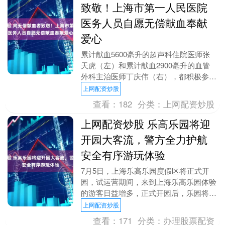
致敬！上海市第一人民医院
医务人员自愿无偿献血奉献
爱心
累计献血5600毫升的超声科住院医师张
天虎（左）和累计献血2900毫升的血管
外科主治医师丁庆伟（右），都积极参与
到今天的献血活动中。 今天（14日）是
上网配资炒股
第22个世....
查看：
182
分类：
上网配资炒股
上网配资炒股 乐高乐园将迎
开园大客流，警方全力护航
安全有序游玩体验
7月5日，上海乐高乐园度假区将正式开
园，试运营期间，来到上海乐高乐园体验
的游客日益增多，正式开园后，乐园将迎
来客流高峰。为保障度假区治安秩序稳
上网配资炒股
定、道路交通有序，....
查看：
171
分类：
办理股票配资