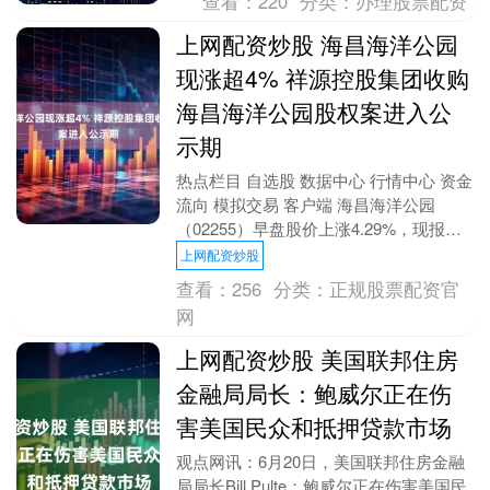
查看：
220
分类：
办理股票配资
上网配资炒股 海昌海洋公园
现涨超4% 祥源控股集团收购
海昌海洋公园股权案进入公
示期
热点栏目 自选股 数据中心 行情中心 资金
流向 模拟交易 客户端 海昌海洋公园
（02255）早盘股价上涨4.29%，现报
0.73港元，成交额1355.16万港元....
上网配资炒股
查看：
256
分类：
正规股票配资官
网
上网配资炒股 美国联邦住房
金融局局长：鲍威尔正在伤
害美国民众和抵押贷款市场
观点网讯：6月20日，美国联邦住房金融
局局长Bill Pulte：鲍威尔正在伤害美国民