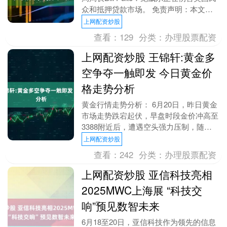
众和抵押贷款市场。 免责声明：本文内
容与数据由观点根据公开信息整理，不构
上网配资炒股
成....
查看：
129
分类：
办理股票配资
上网配资炒股 王锦轩:黄金多
空争夺一触即发 今日黄金价
格走势分析
黄金行情走势分析： 6月20日，昨日黄金
市场走势跌宕起伏，早盘时段金价冲高至
3388附近后，遭遇空头强力压制，随即
展开回落。欧盘阶段，价格更是急转直
上网配资炒股
下，一度触及....
查看：
242
分类：
办理股票配资
上网配资炒股 亚信科技亮相
2025MWC上海展 “科技交
响”预见数智未来
6月18至20日，亚信科技作为领先的信息